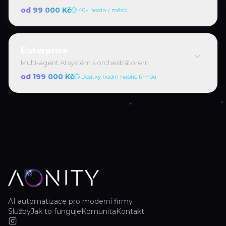
od 99 000 Kč
⏱
40+ hodin / měsíc
Enterprise
Multi-agent AI systém s orchestrátorem
od 199 000 Kč
⏱
Desítky hodin napříč firmou
AI automatizace pro moderní firmy
Služby
Jak to funguje
Komunita
Kontakt