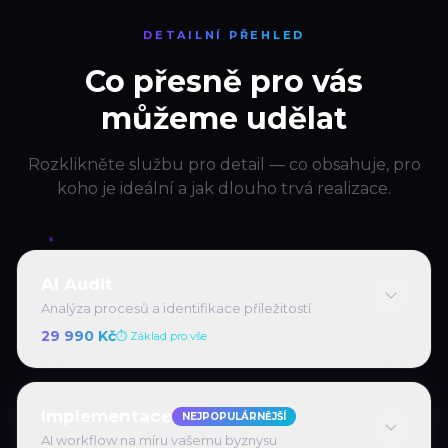
DETAILNÍ PŘEHLED
Co přesně pro vás
můžeme udělat
Rozklikněte službu pro detail — co obsahuje, pro
koho je ideální a jak dlouho trvá realizace.
AI Audit
Analýza procesů a identifikace příležitostí
29 990 Kč
⏱
Základ pro vše
Implementace
NEJPOPULÁRNĚJŠÍ
AI workflow na míru vašemu byznysu